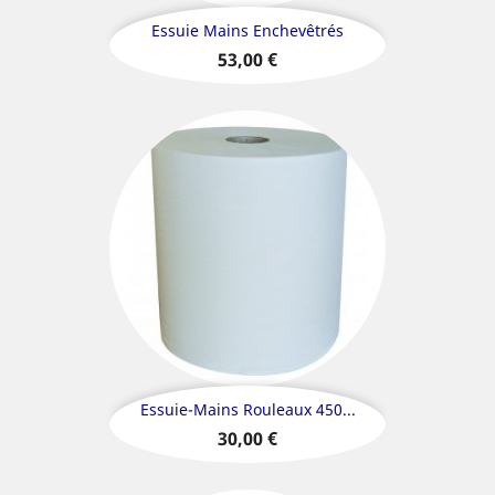
Essuie Mains Enchevêtrés
Prix
53,00 €
Essuie-Mains Rouleaux 450...
Prix
30,00 €