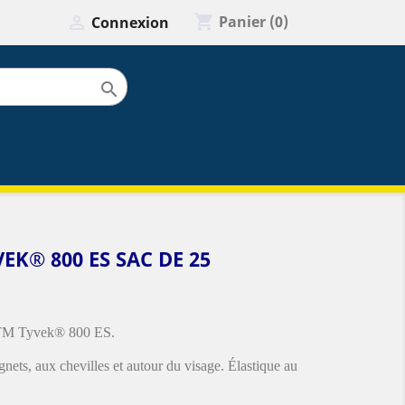
shopping_cart

Panier
(0)
Connexion

K® 800 ES SAC DE 25
M Tyvek® 800 ES.
nets, aux chevilles et autour du visage. Élastique au