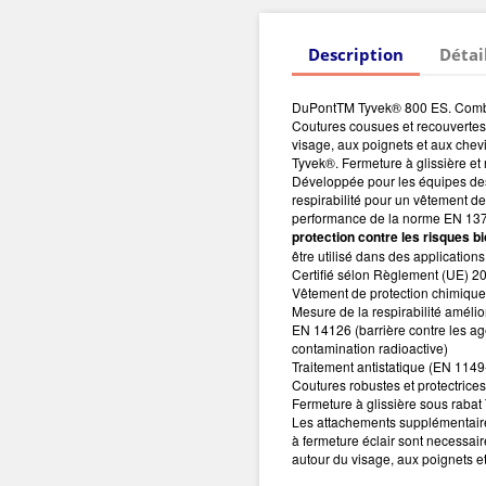
Description
Détai
DuPontTM Tyvek® 800 ES. Comb
Coutures cousues et recouvertes
visage, aux poignets et aux chevil
Tyvek®. Fermeture à glissière et
Développée pour les équipes des 
respirabilité pour un vêtement d
performance de la norme EN 1379
protection contre les risques 
être utilisé dans des applications
Certifié sélon Règlement (UE) 2
Vêtement de protection chimique, 
Mesure de la respirabilité amél
EN 14126 (barrière contre les age
contamination radioactive)
Traitement antistatique (EN 1149-5
Coutures robustes et protectrice
Fermeture à glissière sous rabat
Les attachements supplémentaires
à fermeture éclair sont necessair
autour du visage, aux poignets e