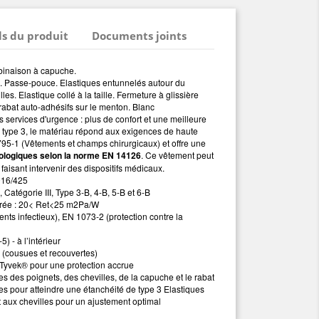
ls du produit
Documents joints
inaison à capuche.
. Passe-pouce. Elastiques entunnelés autour du
les. Elastique collé à la taille. Fermeture à glissière
 rabat auto-adhésifs sur le menton. Blanc
services d'urgence : plus de confort et une meilleure
e type 3, le matériau répond aux exigences de haute
5-1 (Vêtements et champs chirurgicaux) et offre une
biologiques selon la norme EN 14126
. Ce vêtement peut
 faisant intervenir des dispositifs médicaux.
016/425
Catégorie III, Type 3-B, 4-B, 5-B et 6-B
iorée : 20< Ret<25 m2Pa/W
nts infectieux), EN 1073-2 (protection contre la
) - à l’intérieur
s (cousues et recouvertes)
 Tyvek® pour une protection accrue
 des poignets, des chevilles, de la capuche et le rabat
es pour atteindre une étanchéité de type 3 Elastiques
t aux chevilles pour un ajustement optimal