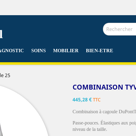
AGNOSTIC
SOINS
MOBILIER
BIEN-ETRE
de 25
COMBINAISON TYVE
445,28 €
TTC
Combinaison à cagoule
DuPontT
Passe-pouces. Élastiques aux poig
niveau de la taille.